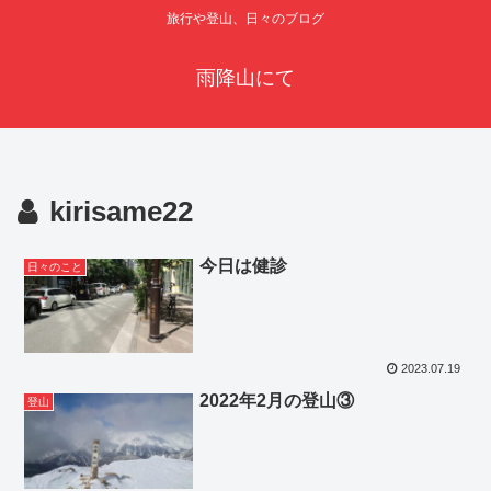
旅行や登山、日々のブログ
雨降山にて
kirisame22
今日は健診
日々のこと
2023.07.19
2022年2月の登山③
登山